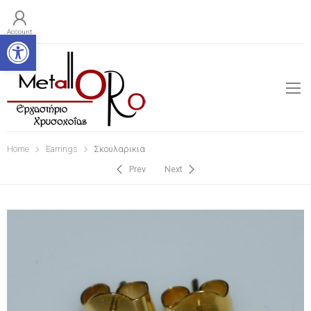
Open toolbar
Account
Home
Earrings
Σκουλαρικια
Prev
Next