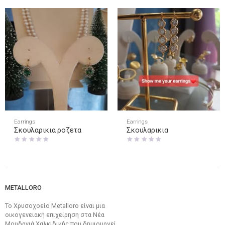
Earrings
Earrings
Σκουλαρικια ροζετα
Σκουλαρικια
METALLORO
Το Χρυσοχοείο Metalloro είναι μια
οικογενειακή επιχείρηση στα Νέα
Μουδανιά Χαλκιδικής που δημιουργεί