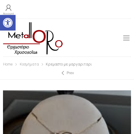
Open toolbar
Account
Home
Κοσμήματα
Κρεμαστο με μαργαριταρι
Prev