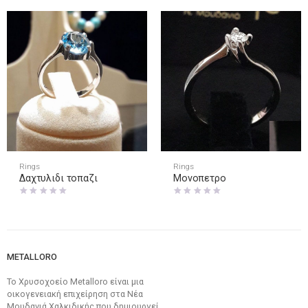
Rings
Rings
Δαχτυλιδι τοπαζι
Μονοπετρο
METALLORO
Το Χρυσοχοείο Metalloro είναι μια
οικογενειακή επιχείρηση στα Νέα
Μουδανιά Χαλκιδικής που δημιουργεί