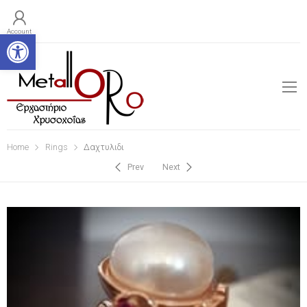
Open toolbar
Account
Home
Rings
Δαχτυλιδι
Prev
Next