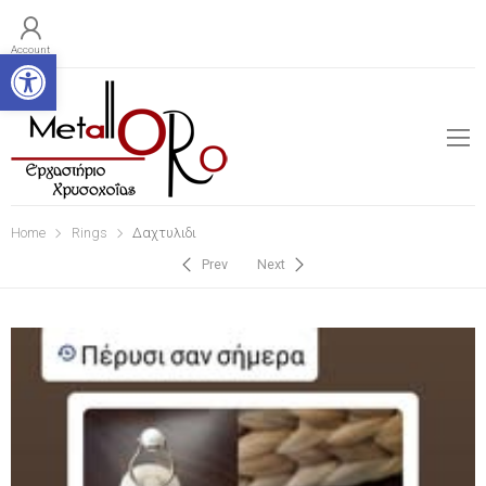
Open toolbar
Account
Home
Rings
Δαχτυλιδι
Prev
Next