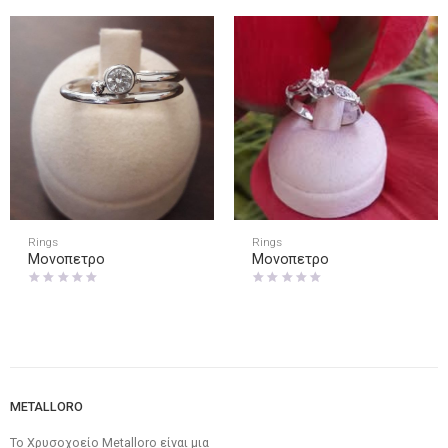
Rings
Rings
Μονοπετρο
Μονοπετρο
METALLORO
Το Χρυσοχοείο Metalloro είναι μια