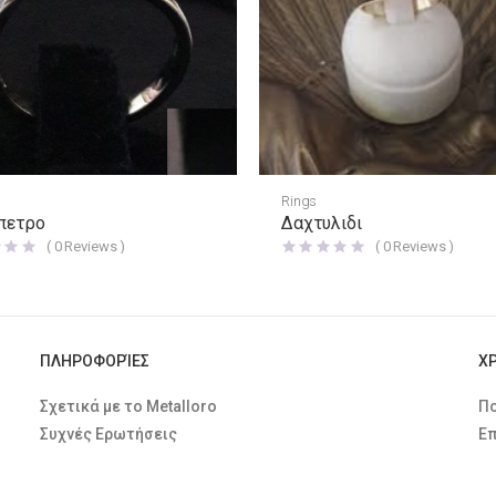
Rings
πετρο
Δαχτυλιδι
(
0
Reviews )
(
0
Reviews )
ΠΛΗΡΟΦΟΡΊΕΣ
Χ
Σχετικά με το Metalloro
Πο
Συχνές Ερωτήσεις
Επ