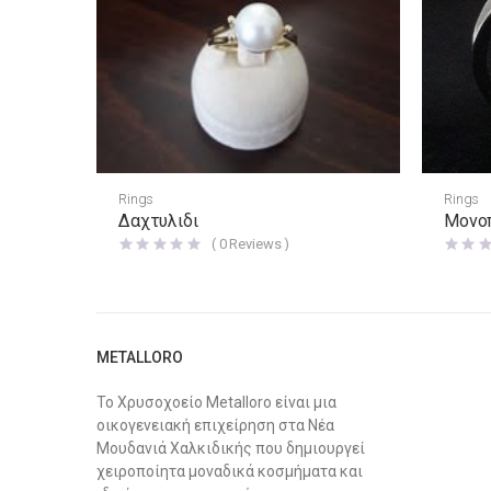
Rings
Rings
Δαχτυλιδι
Μονο
(
0
Reviews )
METALLORO
Το Χρυσοχοείο Metalloro είναι μια
οικογενειακή επιχείρηση στα Νέα
Μουδανιά Χαλκιδικής που δημιουργεί
χειροποίητα μοναδικά κοσμήματα και