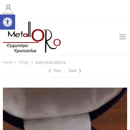
Open toolbar
Account
Home
Rings
Δαχτυλιδι ροζετα
Prev
Next