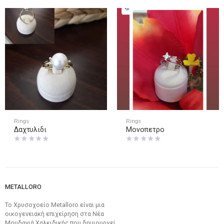
Rings
Rings
Δαχτυλιδι
Μονοπετρο
METALLORO
Το Χρυσοχοείο Metalloro είναι μια
οικογενειακή επιχείρηση στα Νέα
Μουδανιά Χαλκιδικής που δημιουργεί