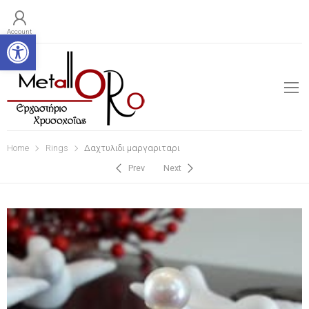
Open toolbar
Account
Home
Rings
Δαχτυλιδι μαργαριταρι
Prev
Next