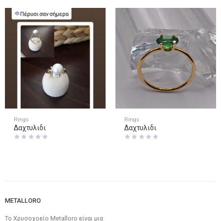
Rings
Rings
Δαχτυλιδι
Δαχτυλιδι
METALLORO
Το Χρυσοχοείο Metalloro είναι μια